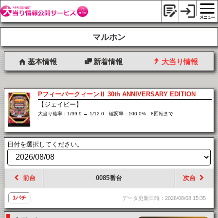
マルホン
基本情報
新着情報
大当り情報
PフィーバークィーンⅡ 30th ANNIVERSARY EDITION
【ジェイビー】
大当り確率：1/99.9 → 1/12.0 確変率：100.0% 8回転まで
日付を選択してください。
前台
0085番台
次台
1パチ
データ更新日時：2026/08/08 15:35