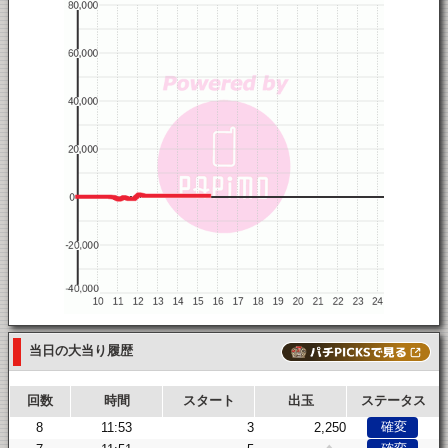
当日の大当り履歴
回数
時間
スタート
出玉
ステータス
確変
8
11:53
3
2,250