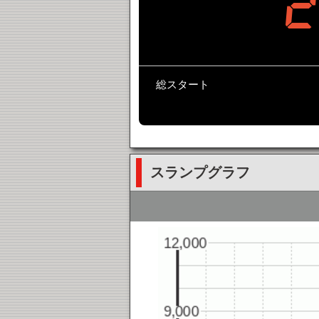
総スタート
スランプグラフ