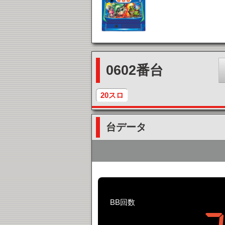
0602番台
20スロ
台データ
BB回数