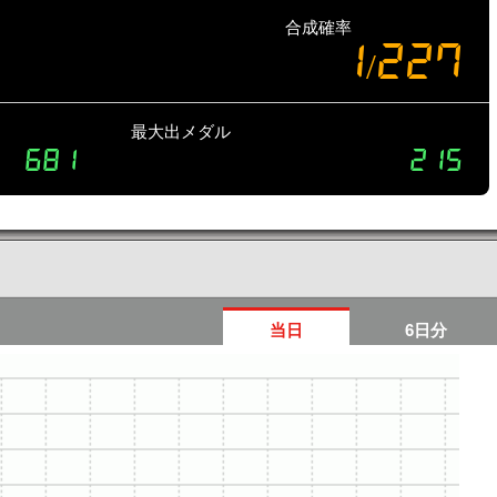
2
合成確率
1/227
最大出メダル
681
215
当日
6日分