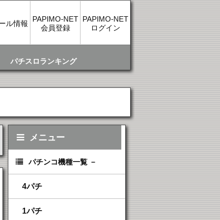
PAPIMO-NET
PAPIMO-NET
ール情報
会員登録
ログイン
パチスロランキング
メニュー
パチンコ機種一覧
4パチ
1パチ