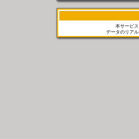
本サービス
データのリアル