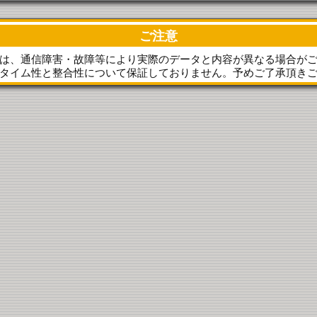
ご注意
は、通信障害・故障等により実際のデータと内容が異なる場合が
タイム性と整合性について保証しておりません。予めご了承頂き