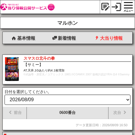
マルホン
基本情報
新着情報
大当り情報
スマスロ北斗の拳
【サミー】
AT,天井,1Gあたり約4.1枚増加
©武論尊・原哲夫／コアミックス 1983,©COAMIX 2007 版権許諾証YRA-114 ©Sammy
日付を選択してください。
前台
0600番台
次台
データ更新日時：2026/08/09 16:50