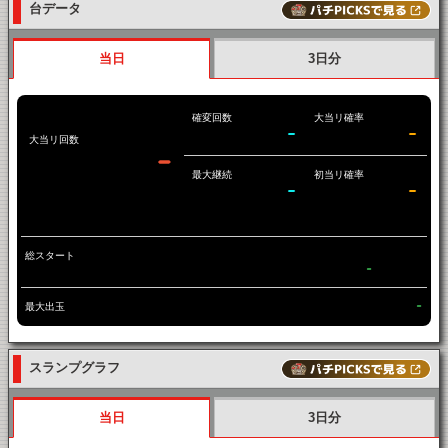
台データ
当日
3日分
確変回数
大当リ確率
-
-
大当リ回数
-
最大継続
初当リ確率
-
-
総スタート
-
最大出玉
-
スランプグラフ
当日
3日分