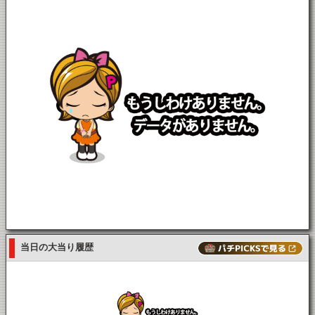
当日の大当り履歴