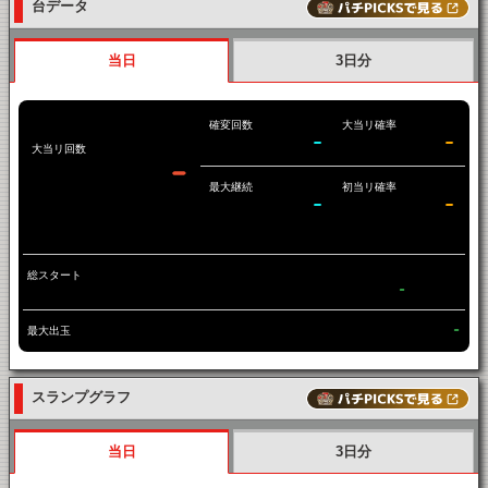
台データ
当日
3日分
確変回数
大当リ確率
-
-
大当リ回数
-
最大継続
初当リ確率
-
-
総スタート
-
最大出玉
-
スランプグラフ
当日
3日分