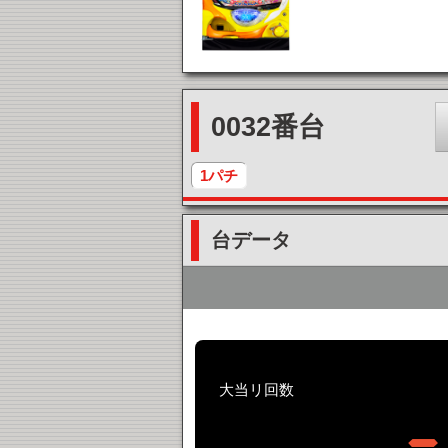
0032番台
1パチ
台データ
大当リ回数