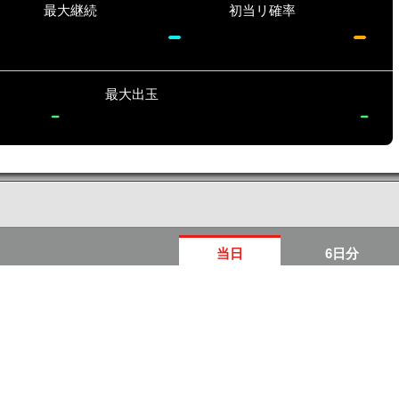
最大継続
初当リ確率
-
-
最大出玉
-
-
当日
6日分