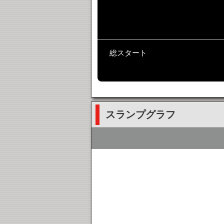
総スタート
スランプグラフ