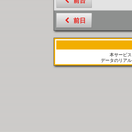
前台
前日
本サービス
データのリアル