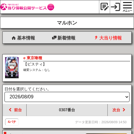
マルホン
基本情報
新着情報
大当り情報
e 東京喰種
【ビスティ】
確変システム：なし
日付を選択してください。
前台
0307番台
次台
4パチ
データ更新日時：2026/08/09 14:50