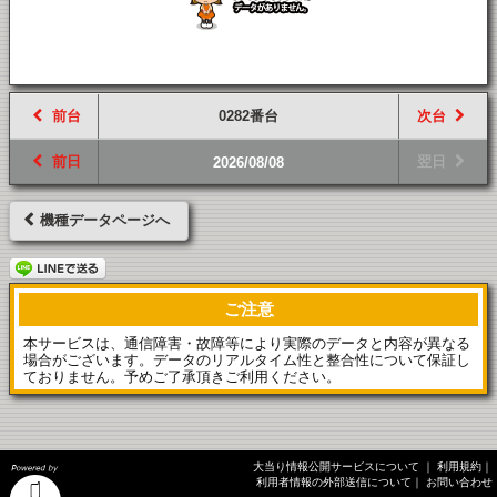
前台
0282番台
次台
前日
翌日
2026/08/08
機種データページへ
ご注意
本サービスは、通信障害・故障等により実際のデータと内容が異なる
場合がございます。データのリアルタイム性と整合性について保証し
ておりません。予めご了承頂きご利用ください。
大当り情報公開サービスについて
｜
利用規約
｜
利用者情報の外部送信について
｜
お問い合わせ