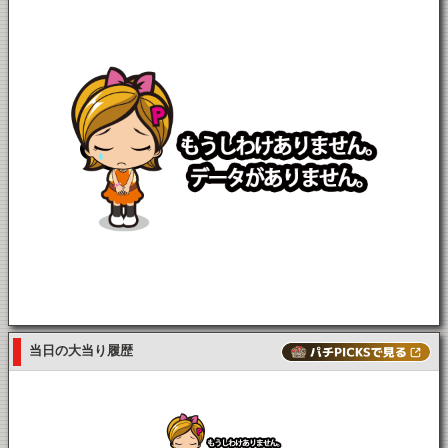
当日の大当り履歴