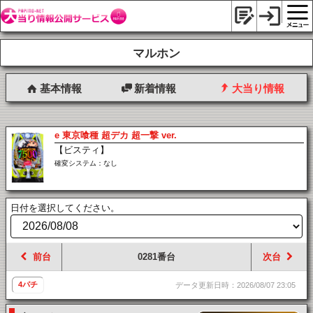
マルホン
基本情報
新着情報
大当り情報
e 東京喰種 超デカ 超一撃 ver.
【ビスティ】
確変システム：なし
日付を選択してください。
前台
0281番台
次台
4パチ
データ更新日時：2026/08/07 23:05