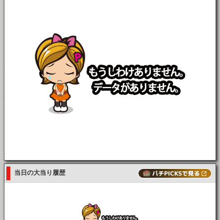
当日の大当り履歴