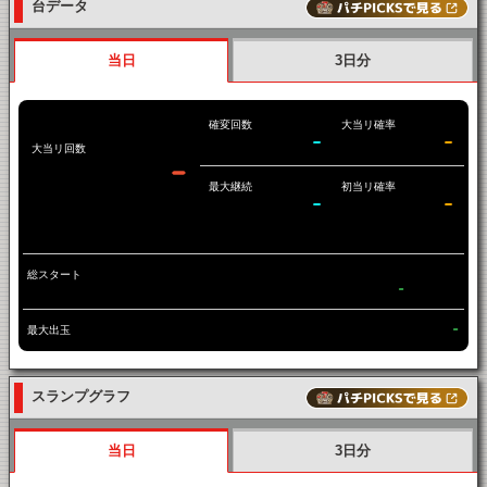
台データ
当日
3日分
確変回数
大当リ確率
-
-
大当リ回数
-
最大継続
初当リ確率
-
-
総スタート
-
最大出玉
-
スランプグラフ
当日
3日分