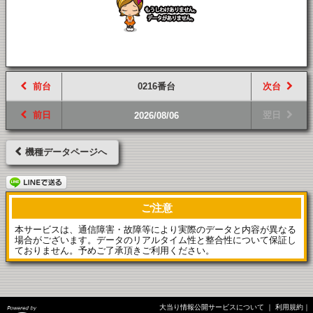
前台
0216番台
次台
前日
翌日
2026/08/06
機種データページへ
ご注意
本サービスは、通信障害・故障等により実際のデータと内容が異なる
場合がございます。データのリアルタイム性と整合性について保証し
ておりません。予めご了承頂きご利用ください。
大当り情報公開サービスについて
｜
利用規約
｜