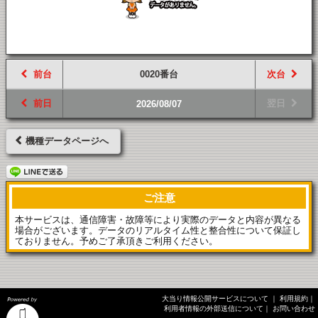
前台
0020番台
次台
前日
翌日
2026/08/07
機種データページへ
ご注意
本サービスは、通信障害・故障等により実際のデータと内容が異なる
場合がございます。データのリアルタイム性と整合性について保証し
ておりません。予めご了承頂きご利用ください。
大当り情報公開サービスについて
｜
利用規約
｜
利用者情報の外部送信について
｜
お問い合わせ