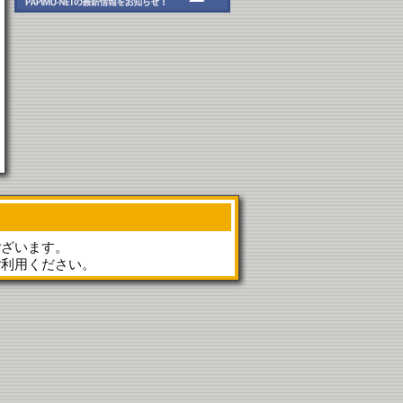
ございます。
ご利用ください。