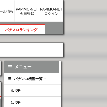
PAPIMO-NET
PAPIMO-NET
ール情報
会員登録
ログイン
パチスロランキング
メニュー
パチンコ機種一覧
4パチ
1パチ