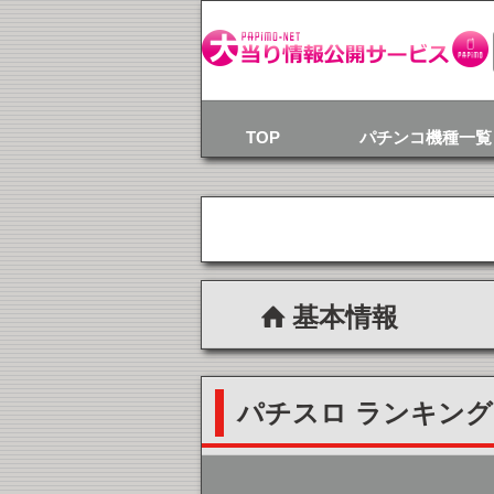
TOP
パチンコ機種一覧
基本情報
パチスロ ランキング