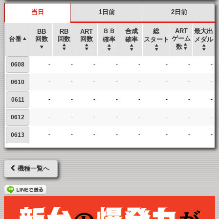
当日
1日前
2日前
ＢＢ
合成
総
ART
最大出
BB
RB
ART
ゲーム
台番
回数
回数
回数
確率
確率
スタート
メダル
数
-
-
-
-
-
-
-
-
0608
-
-
-
-
-
-
-
-
0610
-
-
-
-
-
-
-
-
0611
-
-
-
-
-
-
-
-
0612
-
-
-
-
-
-
-
-
0613
機種一覧へ