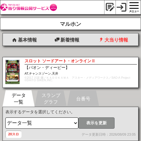
マルホン
基本情報
新着情報
大当り情報
スロット ソードアート・オンラインⅡ
【パオン・ディーピー】
AT,チャンスゾーン,天井
©2017 川原 礫／ＫＡＤＯＫＡＷＡ アスキー・メディアワークス／SAO-A Project
©DAITO GIKEN,INC.
データ
スランプ
台番号
一覧
グラフ
表示するデータを選択してください。
表示を更新
20スロ
データ更新日時：2026/08/09 23:05