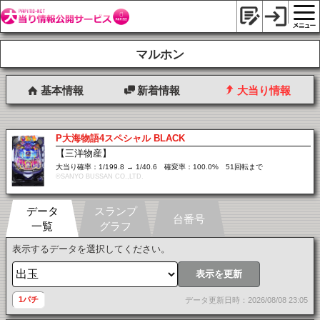
マルホン
基本情報
新着情報
大当り情報
P大海物語4スペシャル BLACK
【三洋物産】
大当り確率：1/199.8 → 1/40.6 確変率：100.0% 51回転まで
©SANYO BUSSAN CO.,LTD.
データ
スランプ
台番号
一覧
グラフ
表示するデータを選択してください。
表示を更新
1パチ
データ更新日時：2026/08/08 23:05