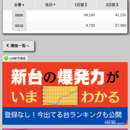
台番
当日
1日前
2日前
49,180
41,150
0006
9,730
27,360
0018
機種一覧へ