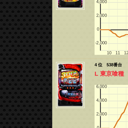
4 位
538番台
L 東京喰種