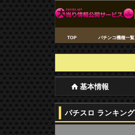
TOP
パチンコ機種一覧
基本情報
パチスロ ランキング