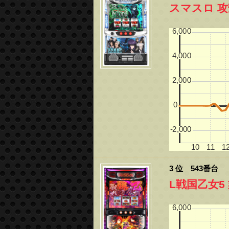
スマスロ 
3 位
543番台
L戦国乙女5