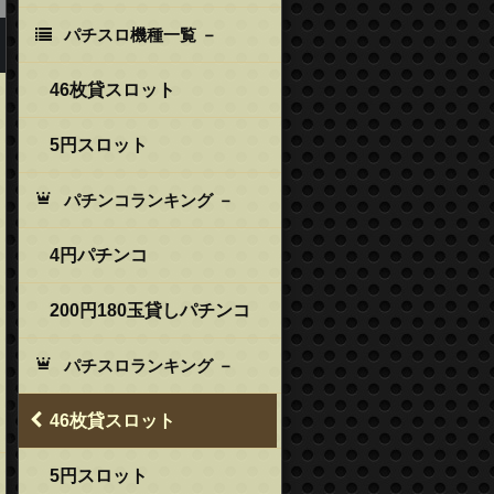
パチスロ機種一覧
46枚貸スロット
5円スロット
パチンコランキング
4円パチンコ
200円180玉貸しパチンコ
パチスロランキング
46枚貸スロット
5円スロット