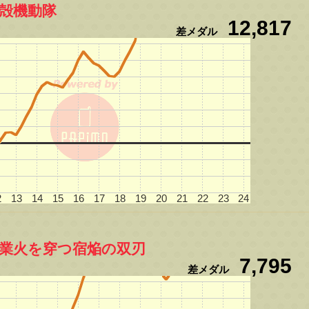
攻殻機動隊
12,817
差メダル
 業火を穿つ宿焔の双刃
7,795
差メダル