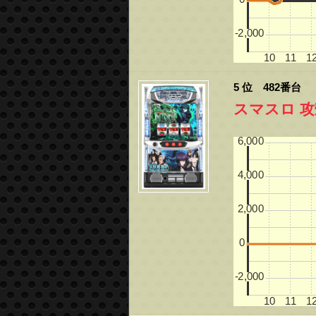
5 位
482番台
スマスロ 