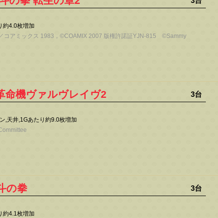
斗の拳 転生の章2
3台
り約4.0枚増加
アミックス 1983，©COAMIX 2007 版権許諾証YJN-815 ©Sammy
 革命機ヴァルヴレイヴ2
3台
ン,天井,1Gあたり約9.0枚増加
ommittee
斗の拳
3台
り約4.1枚増加