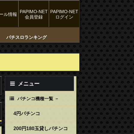
PAPIMO-NET
PAPIMO-NET
ール情報
会員登録
ログイン
パチスロランキング
メニュー
パチンコ機種一覧
4円パチンコ
200円180玉貸しパチンコ