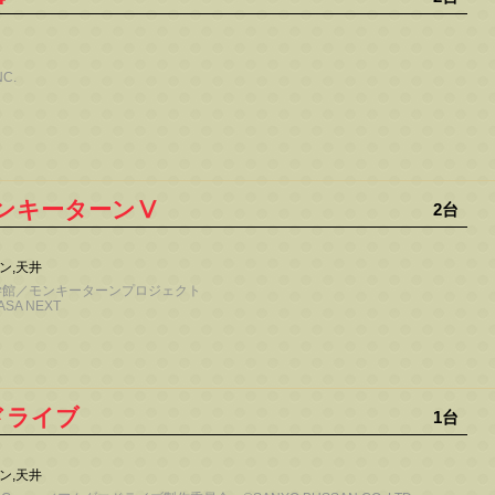
NC.
ンキーターンⅤ
2台
ン,天井
小学館／モンキーターンプロジェクト
ASA NEXT
ドライブ
1台
ン,天井