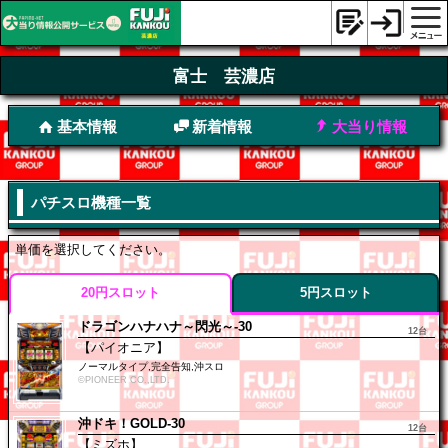
富士 芸濃店
基本情報
新着情報
大当り情報
パチスロ機種一覧
単価を選択してください。
20円スロット
5円スロット
ドラゴンハナハナ～閃光～-30
12台
【パイオニア】
ノーマルタイプ,完全告知,沖スロ
©PIONEER CO.,LTD.
沖ドキ！GOLD-30
12台
【ミズホ】