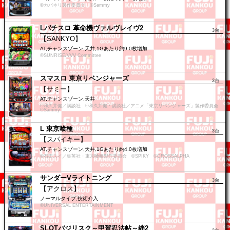
©カバネリ製作委員会 ©Sammy
Lパチスロ 革命機ヴァルヴレイヴ2
3台
【SANKYO】
AT,チャンスゾーン,天井,1Gあたり約9.0枚増加
©SUNRISE/VVV Committee
スマスロ 東京リベンジャーズ
3台
【サミー】
AT,チャンスゾーン,天井
©和久井健／講談社 ©和久井健・講談社／アニメ「東京リベンジャーズ」製作委員会
©Sammy
L 東京喰種
3台
【スパイキー】
AT,チャンスゾーン,天井,1Gあたり約4.0枚増加
©石田スイ／集英社・東京喰種製作委員会 ©SPIKY ©CROSSALPHA
サンダーVライトニング
3台
【アクロス】
ノーマルタイプ,技術介入
©UNIVERSAL ENTERTAINMENT
SLOTバジリスク～甲賀忍法帖～絆2