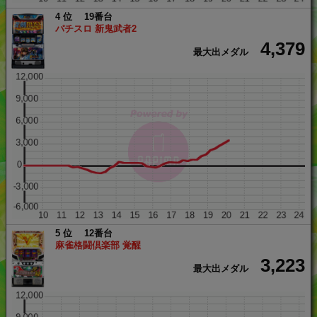
4
19番台
パチスロ 新鬼武者2
4,379
最大出メダル
5
12番台
麻雀格闘倶楽部 覚醒
3,223
最大出メダル