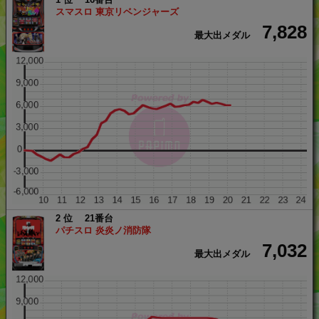
スマスロ 東京リベンジャーズ
7,828
最大出メダル
2
21番台
パチスロ 炎炎ノ消防隊
7,032
最大出メダル