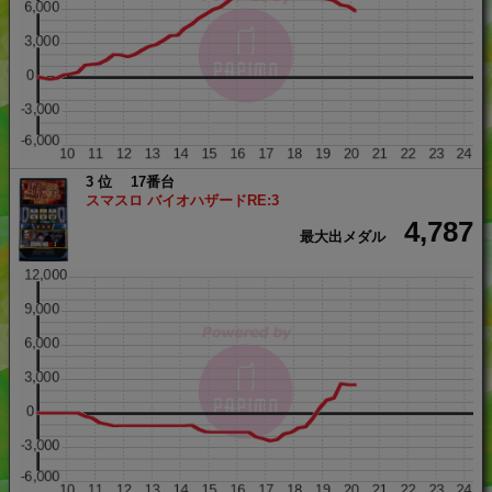
3
17番台
スマスロ バイオハザードRE:3
4,787
最大出メダル