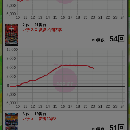
2
21番台
パチスロ 炎炎ノ消防隊
54回
BB回数
3
19番台
パチスロ 新鬼武者2
51回
BB回数