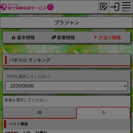
ブラジャン
基本情報
新着情報
大当り情報
パチスロ ランキング
日付を選択してください。
単価を選択してください。
20
5
ベスト機種
1
16番台