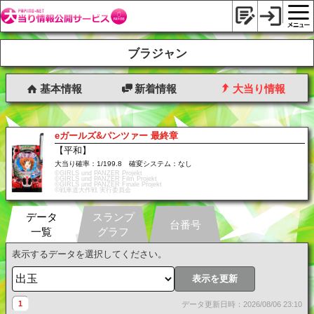
ブラジャン
基本情報
新着情報
大当り情報
eガールズ&パンツァー 最終章
【平和】
大当り確率：1/199.8 確変システム：なし
©GIRLS und PANZER Projekt
©GIRLS und PANZER Film Projekt
©GIRLS und PANZER Finale Projekt
©戦車道大作戦 実行委員会
データ
スランプ
台番号
一覧
グラフ
表示するデータを選択してください。
表示を更新
1
データ更新日時：2026/08/06 23:10