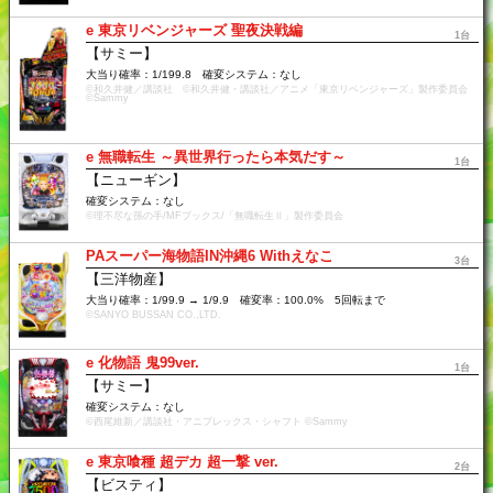
e 東京リベンジャーズ 聖夜決戦編
1台
【サミー】
大当り確率：1/199.8 確変システム：なし
©和久井健／講談社 ©和久井健・講談社／アニメ「東京リベンジャーズ」製作委員会
©Sammy
e 無職転生 ～異世界行ったら本気だす～
1台
【ニューギン】
確変システム：なし
©理不尽な孫の手/MFブックス/「無職転生Ⅱ」製作委員会
PAスーパー海物語IN沖縄6 Withえなこ
3台
【三洋物産】
大当り確率：1/99.9 → 1/9.9 確変率：100.0% 5回転まで
©SANYO BUSSAN CO.,LTD.
e 化物語 鬼99ver.
1台
【サミー】
確変システム：なし
©西尾維新／講談社・アニプレックス・シャフト ©Sammy
e 東京喰種 超デカ 超一撃 ver.
2台
【ビスティ】