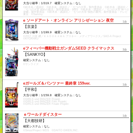
大当り確率：1/319.7 確変システム：なし
©鈴木央／講談社 ©鈴木央・講談社／「七つの大罪」製作委員会 ©鈴木央・講談社／
「七つの大罪 戒めの復活」製作委員会・MBS ©鈴木央・講談社／「七つの大罪 神々の
逆鱗」製作委員会 ©鈴木央・講談社／「七つの大罪 憤怒の審判」製作委員会・テレビ
東京 ©Sammy
e ソードアート・オンライン アリシゼーション 夜空
1台
【京楽】
大当り確率：1/199.9 確変システム：なし
©2017 川原 礫／ＫＡＤＯＫＡＷＡ アスキー・メディアワークス／SAO-A Project
©KYORAKU
eフィーバー機動戦士ガンダムSEED クライマックス
3台
【SANKYO】
確変システム：なし
©サンライズ
eガールズ＆パンツァー 最終章 159ver.
1台
【平和】
大当り確率：1/159.8 確変システム：なし
©GIRLS und PANZER Projekt
©GIRLS und PANZER Film Projekt
©GIRLS und PANZER Finale Projekt
ｅワールドダイスター
1台
【大都技研】
確変システム：なし
©Sirius/Project WDS ©DAITO GIKEN,INC.