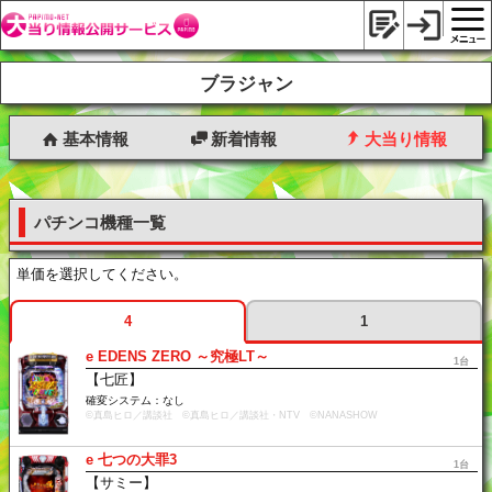
ブラジャン
基本情報
新着情報
大当り情報
パチンコ機種一覧
単価を選択してください。
4
1
e EDENS ZERO ～究極LT～
1台
【七匠】
確変システム：なし
©真島ヒロ／講談社 ©真島ヒロ／講談社・NTV ©NANASHOW
e 七つの大罪3
1台
【サミー】