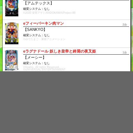
【アムテックス】
確変システム：なし
©2020 安里アサト/KADOKAWA/Project-86
eフィーバーキン肉マン
2台
【SANKYO】
確変システム：なし
©ゆでたまご・東映アニメーション
eラグナドール 妖しき皇帝と終焉の夜叉姫
1台
【メーシー】
確変システム：なし
©Grams. All rights Reserved.
©UNIVERSAL ENTERTAINMENT
Ｐ Re:ゼロから始める異世界生活 season2 １２９ver.
1台
【大都技研】
ページトップ
確変システム：なし
©長月達平・株式会社KADOKAWA刊／Re:ゼロから始める異世界生活2製作委員会
©DAITO GIKEN,INC.
Ｐ Re:ゼロから始める異世界生活 season2 ２４９ver.
1台
【大都技研】
確変システム：なし
©長月達平・株式会社KADOKAWA刊／Re:ゼロから始める異世界生活2製作委員会
©DAITO GIKEN,INC.