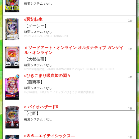
確変システム：なし
e冥妃転生
1台
【メーシー】
確変システム：なし
©UNIVERSAL ENTERTAINMENT
ｅソードアート・オンライン オルタナティブ ガンゲイ
1台
ル・オンライン
【大都技研】
確変システム：なし
©2023 時雨沢恵一/KADOKAWA/GGO2 Project ©DAITO GIKEN,INC.
eひきこまり吸血姫の悶々
1台
【藤商事】
確変システム：なし
©小林湖底・SBクリエイティブ／ひきこまり製作委員会
e バイオハザード6
1台
【七匠】
確変システム：なし
e８６―エイティシックス―
1台