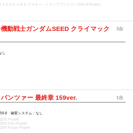
／ＫＡＤＯＫＡＷＡ アスキー・メディアワークス／SAO-A Project
機動戦士ガンダムSEED クライマック
3台
なし
ンツァー 最終章 159ver.
1台
159.8 確変システム：なし
ER Projekt
ER Film Projekt
ER Finale Projekt