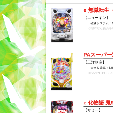
e 無職転生
【ニューギン】
確変システム：
©理不尽な孫の手
PAスーパー
【三洋物産】
大当り確率：1/99
©SANYO BUSSAN
e 化物語 鬼99
【サミー】