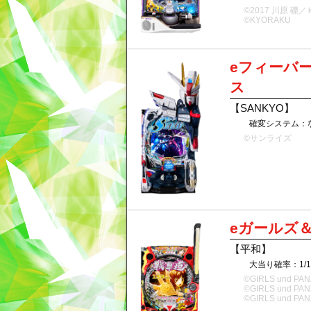
©2017 川原 礫
©KYORAKU
eフィーバー
ス
【SANKYO】
確変システム：
©サンライズ
eガールズ＆パ
【平和】
大当り確率：1/
©GIRLS und PANZ
©GIRLS und PANZ
©GIRLS und PANZ