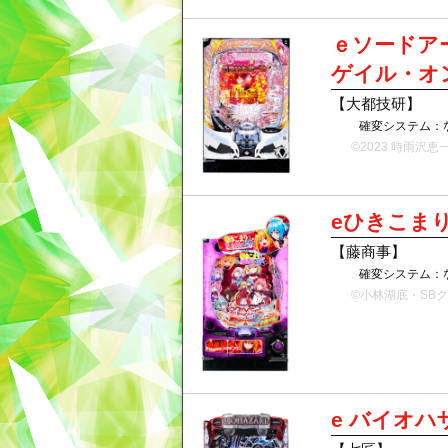
ｅソードア
ゲイル・オ
【大都技研】
確変システム：
©2023 時雨沢恵一/K
eひきこま
【藤商事】
確変システム：
©小林湖底・SB
e バイオハ