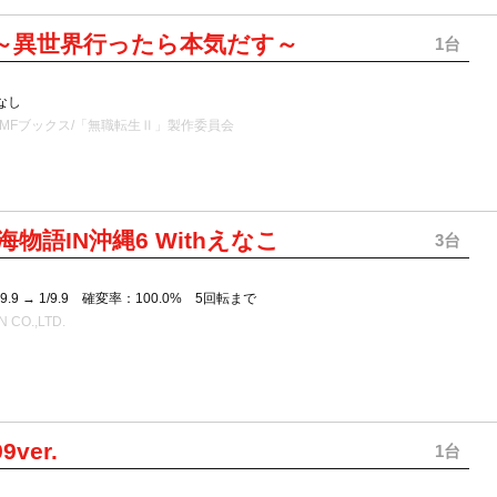
 ～異世界行ったら本気だす～
1台
なし
/MFブックス/「無職転生Ⅱ」製作委員会
海物語IN沖縄6 Withえなこ
3台
.9 → 1/9.9 確変率：100.0% 5回転まで
 CO.,LTD.
ver.
1台