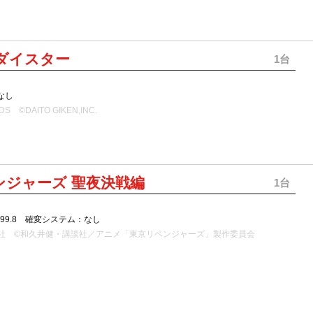
ダイスター
1台
なし
 WDS ©DAITO GIKEN,INC.
ンジャーズ 聖夜決戦編
1台
199.8 確変システム：なし
談社 ©和久井健・講談社／アニメ「東京リベンジャーズ」製作委員会