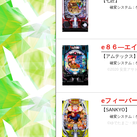
【七匠】
確変システム：
e８６―エ
【アムテックス
確変システム：
©2020 安里アサト/K
eフィーバ
【SANKYO】
確変システム：
©ゆでたまご・東