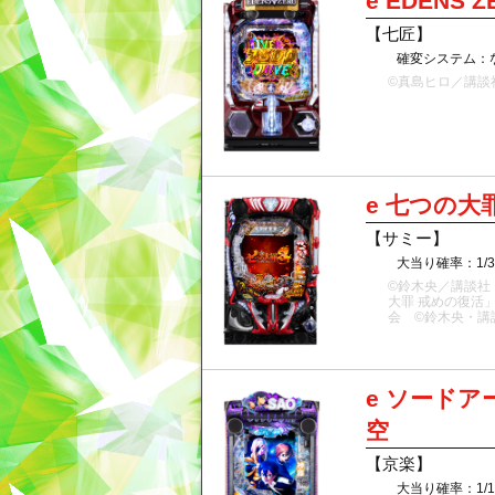
e EDENS 
【七匠】
確変システム：
©真島ヒロ／講談社
e 七つの大
【サミー】
大当り確率：1/
©鈴木央／講談社
大罪 戒めの復活
会 ©鈴木央・講
e ソードア
空
【京楽】
大当り確率：1/