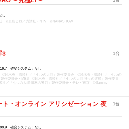
ZERO ～究極LT～
1台
なし
 ©真島ヒロ／講談社・NTV ©NANASHOW
罪3
1台
319.7 確変システム：なし
 ©鈴木央・講談社／「七つの大罪」製作委員会 ©鈴木央・講談社／「七つの
」製作委員会・MBS ©鈴木央・講談社／「七つの大罪 神々の逆鱗」製作委員
談社／「七つの大罪 憤怒の審判」製作委員会・テレビ東京 ©Sammy
ート・オンライン アリシゼーション 夜
1台
199.9 確変システム：なし