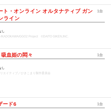
ート・オンライン オルタナティブ ガン
1台
ンライン
なし
ADOKAWA/GGO2 Project ©DAITO GIKEN,INC.
り吸血姫の悶々
1台
なし
クリエイティブ／ひきこまり製作委員会
ザード6
1台