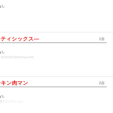
なし
イティシックス―
1台
】
なし
ADOKAWA/Project-86
ーキン肉マン
2台
なし
映アニメーション