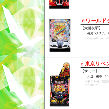
ｅワールド
【大都技研】
確変システム：
©Sirius/Project
e 東京リベ
【サミー】
大当り確率：1/
©和久井健／講
©Sammy