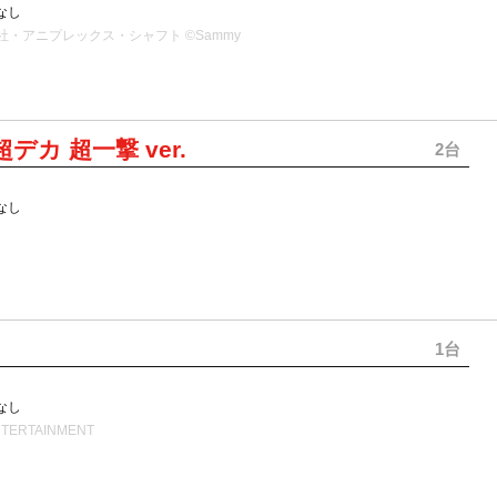
なし
社・アニプレックス・シャフト ©Sammy
超デカ 超一撃 ver.
2台
なし
1台
なし
NTERTAINMENT