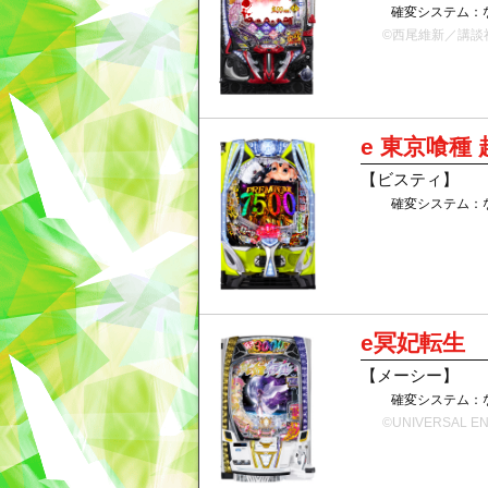
確変システム：
©西尾維新／講談
e 東京喰種 
【ビスティ】
確変システム：
e冥妃転生
【メーシー】
確変システム：
©UNIVERSAL E