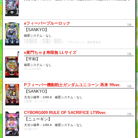
eフィーバーブルーロック
1台
【SANKYO】
確変システム：なし
©金城宗幸・ノ村優介／講談社
©金城宗幸・ノ村優介・講談社／「ブルーロック」製作委員会
e黄門ちゃま寿限無 LLサイズ
1台
【平和】
確変システム：なし
©C.A.L/2025
Pフィーバー機動戦士ガンダムユニコーン 再来 99ver.
1台
【SANKYO】
大当り確率：1/99.9 確変システム：なし
©創通・サンライズ
CYBORG009 RULE OF SACRIFICE LT99ver.
1台
【ニューギン】
大当り確率：1/99.9 確変システム：なし
©石森プロ