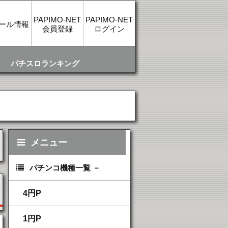
PAPIMO-NET
PAPIMO-NET
ール情報
会員登録
ログイン
パチスロランキング
メニュー
パチンコ機種一覧
4円P
1円P