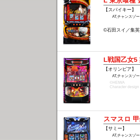
L 東京喰種 
【スパイキー】
AT,チャンスゾー
©石田スイ／集英社
L戦国乙女5
【オリンピア】
AT,チャンスゾー
©HEIWA
Character desig
スマスロ 
【サミー】
AT,チャンスゾー