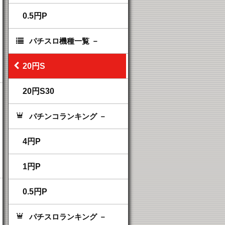
0.5円P
パチスロ機種一覧
20円S
20円S30
パチンコランキング
4円P
1円P
0.5円P
パチスロランキング