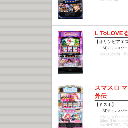
©CAPCOM
L ToLOVE
【オリンピアエ
AT,チャンスゾー
©矢吹健太朗・長
スマスロ 
外伝
【ミズホ】
AT,チャンスゾー
©Magica Quartet
[Music]Licensed b
©UNIVERSAL E