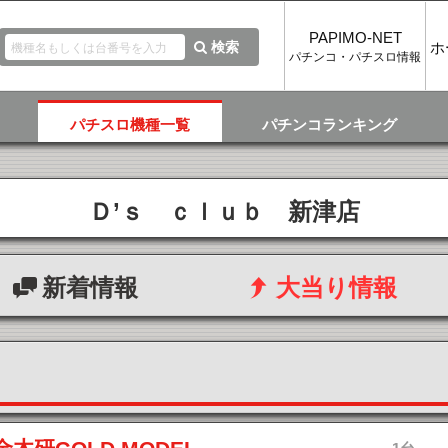
PAPIMO-NET
検索
ホ
パチンコ・パチスロ情報
パチスロ機種一覧
パチンコランキング
Ｄ’ｓ ｃｌｕｂ 新津店
新着情報
大当り情報