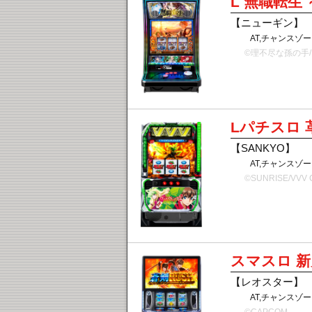
L 無職転生
【ニューギン】
AT,チャンスゾー
©理不尽な孫の手
Lパチスロ
【SANKYO】
AT,チャンスゾー
©SUNRISE/VVV C
スマスロ 新
【レオスター】
AT,チャンスゾー