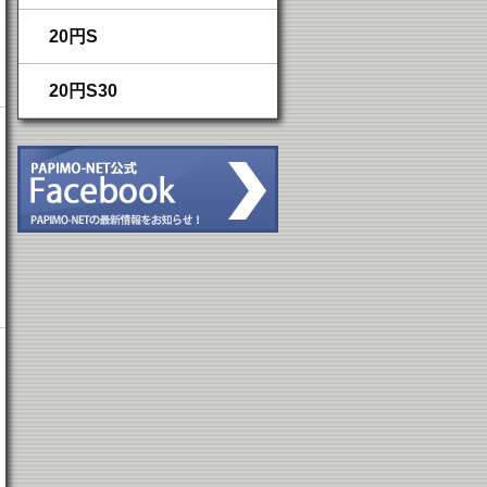
20円S
20円S30