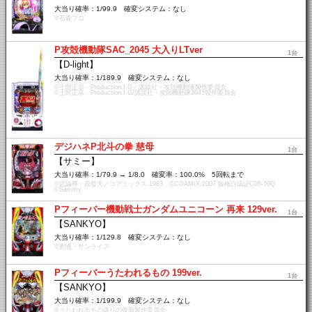
大当り確率：1/99.9 確変システム：なし
©石森プロ
P攻殻機動隊SAC_2045 大入りLTver
1台
【D-light】
大当り確率：1/189.9 確変システム：なし
©士郎正宗・Production I.G／講談社・攻殻機動隊製作委員会
©士郎正宗・Production I.G/講談社・攻殻機動隊2045製作委員会
デジハネP北斗の拳 慈母
1台
【サミー】
大当り確率：1/79.9 → 1/8.0 確変率：100.0% 5回転まで
©武論尊・原哲夫／コアミックス 1983，©COAMIX 2007 版権許諾証C05-70Q
©Sammy
Pフィーバー機動戦士ガンダムユニコーン 再来 129ver.
1台
【SANKYO】
大当り確率：1/129.8 確変システム：なし
©創通・サンライズ
Pフィーバーうたわれるもの 199ver.
1台
【SANKYO】
大当り確率：1/199.9 確変システム：なし
©うたわれるもの偽りの仮面製作委員会