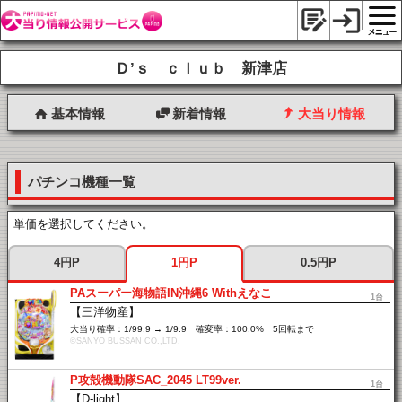
Ｄ’ｓ ｃｌｕｂ 新津店
基本情報
新着情報
大当り情報
パチンコ機種一覧
単価を選択してください。
4円P
1円P
0.5円P
PAスーパー海物語IN沖縄6 Withえなこ
1台
【三洋物産】
大当り確率：1/99.9 → 1/9.9 確変率：100.0% 5回転まで
©SANYO BUSSAN CO.,LTD.
P攻殻機動隊SAC_2045 LT99ver.
1台
【D-light】