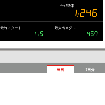
7
合成確率
1/246
最終スタート
最大出メダル
115
457
当日
7日分