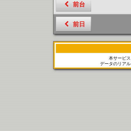
前台
前日
本サービス
データのリアル