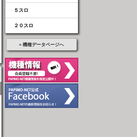
５スロ
２０スロ
« 機種データページへ