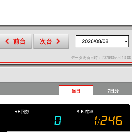
前台
次台
データ更新日時：2026/08/08 13:00
当日
7日分
RB回数
ＢＢ確率
0
1/246