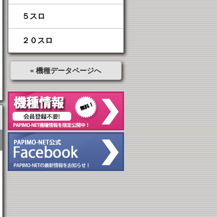
５スロ
２０スロ
« 機種データページへ