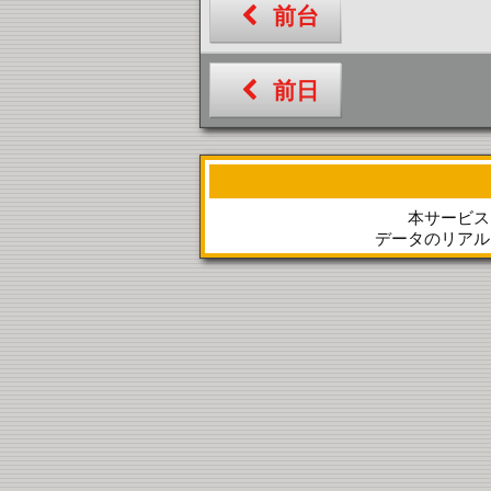
前台
前日
本サービス
データのリアル