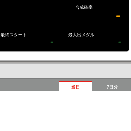
-
合成確率
-
最終スタート
最大出メダル
-
-
当日
7日分