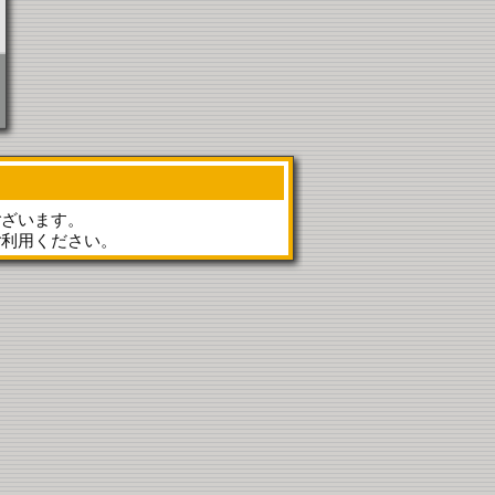
ございます。
ご利用ください。