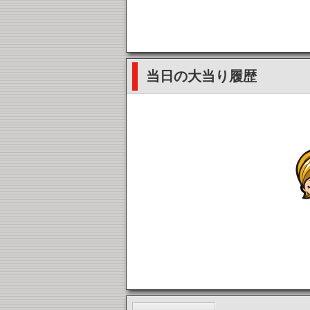
当日の大当り履歴