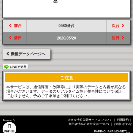
前台
0580番台
次台
前日
翌日
2026/05/20
機種データページへ
ご注意
本サービスは、通信障害・故障等により実際のデータと内容が異なる
場合がございます。データのリアルタイム性と整合性について保証し
ておりません。予めご了承頂きご利用ください。
大当り情報公開サービスについて
｜
利用規約
｜
利用者情報の外部送信について
｜
お問い合わせ
PAPIMO, PAPIMO-NETは、