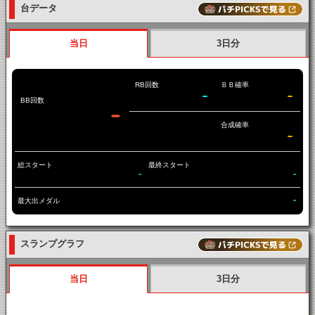
台データ
当日
3日分
RB回数
ＢＢ確率
-
-
BB回数
-
合成確率
-
総スタート
最終スタート
-
-
最大出メダル
-
スランプグラフ
当日
3日分