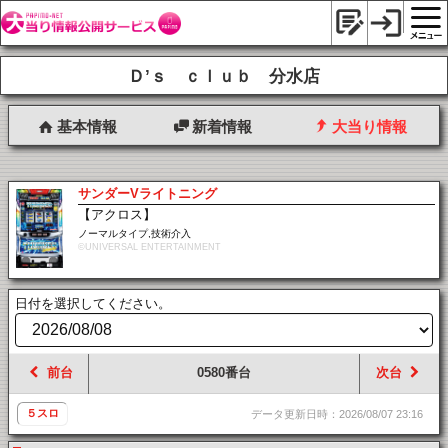
Ｄ’ｓ ｃｌｕｂ 分水店
基本情報
新着情報
大当り情報
サンダーVライトニング
【アクロス】
ノーマルタイプ,技術介入
©UNIVERSAL ENTERTAINMENT
日付を選択してください。
前台
0580番台
次台
５スロ
データ更新日時：2026/08/07 23:16