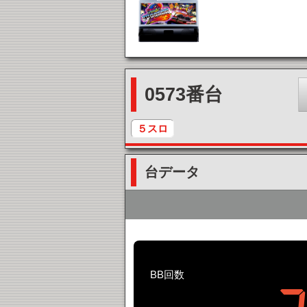
0573番台
５スロ
台データ
BB回数