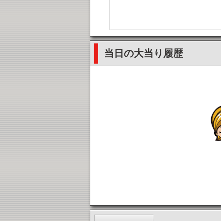
当日の大当り履歴