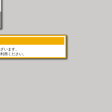
ございます。
ご利用ください。