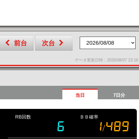
前台
次台
データ更新日時：2026/08/07 23:16
当日
7日分
RB回数
ＢＢ確率
6
1/489