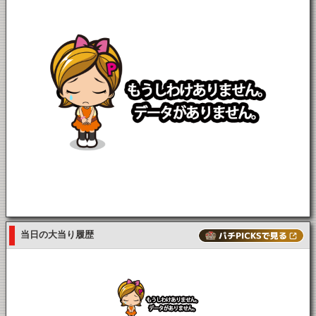
当日の大当り履歴