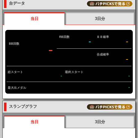
台データ
当日
3日分
RB回数
ＢＢ確率
-
-
BB回数
-
合成確率
-
総スタート
最終スタート
-
-
最大出メダル
-
スランプグラフ
当日
3日分