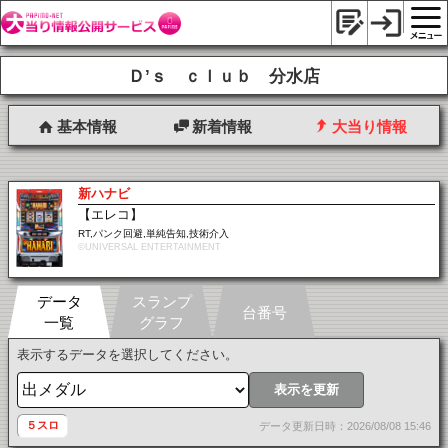
Ｄ’ｓ ｃｌｕｂ 分水店
基本情報
新着情報
大当り情報
新ハナビ
【エレコ】
RT,パンク回避,単純告知,技術介入
©UNIVERSAL ENTERTAINMENT
データ
スランプ
台番号
一覧
グラフ
表示するデータを選択してください。
表示を更新
５スロ
データ更新日時：2026/08/08 15:46