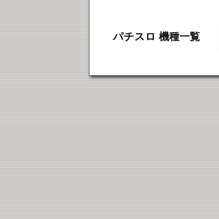
パチスロ 機種一覧