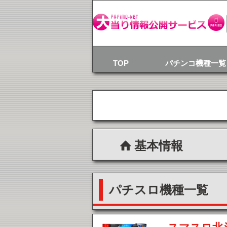
TOP
パチンコ機種一覧
基本情報
パチスロ機種一覧