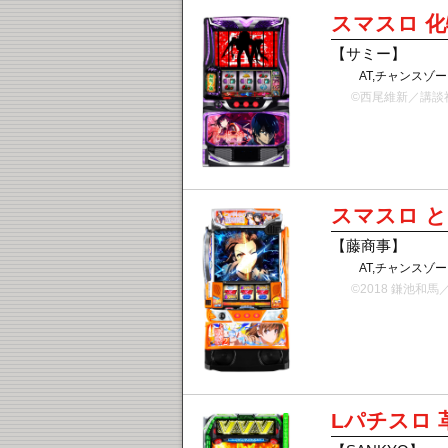
スマスロ 
【サミー】
AT,チャンスゾー
©西尾維新／講談
スマスロ 
【藤商事】
AT,チャンスゾー
©2018 鎌池和馬
Lパチスロ