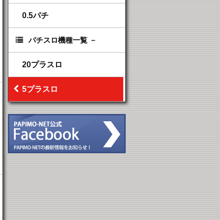
0.5パチ
パチスロ機種一覧
20プラスロ
5プラスロ