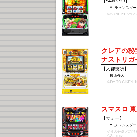
【SANKYO】
AT,チャンスゾー
©SUNRISE/VVV C
クレアの秘
ナストリガー
【大都技研】
技術介入
©DAITO GIKEN,I
スマスロ 
【サミー】
AT,チャンスゾー
©和久井健／講
©Sammy