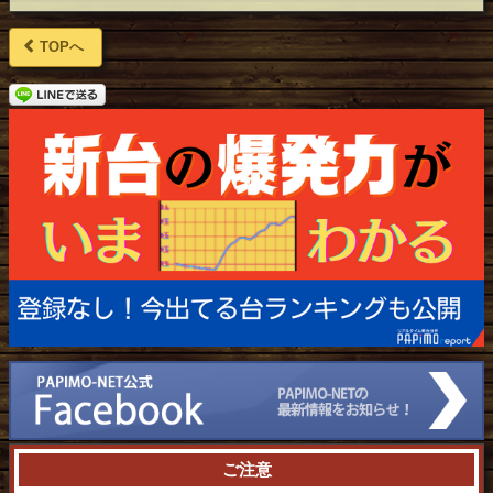
TOPへ
ご注意