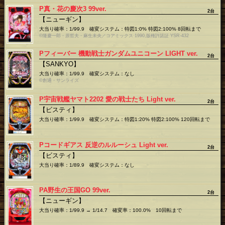
P真・花の慶次3 99ver.
2台
【ニューギン】
大当り確率：1/99.9 確変システム：特図1:0% 特図2:100% 8回転まで
©隆慶一郎・原哲夫・麻生未央／コアミックス 1990,版権許諾証 YSR-432
Pフィーバー 機動戦士ガンダムユニコーン LIGHT ver.
2台
【SANKYO】
大当り確率：1/99.9 確変システム：なし
©創通・サンライズ
P宇宙戦艦ヤマト2202 愛の戦士たち Light ver.
2台
【ビスティ】
大当り確率：1/99.9 確変システム：特図1:20% 特図2:100% 120回転まで
Pコードギアス 反逆のルルーシュ Light ver.
2台
【ビスティ】
大当り確率：1/89.9 確変システム：なし
PA野生の王国GO 99ver.
2台
【ニューギン】
大当り確率：1/99.9 → 1/14.7 確変率：100.0% 10回転まで