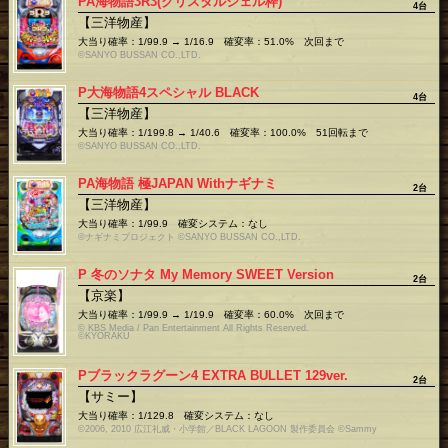
PA海物語3R3(クリスタルシェル枠)
4台
【三洋物産】
大当り確率：1/99.9 → 1/16.9 確変率：51.0% 次回まで
©SANYO BUSSAN CO.,LTD.
P大海物語4スペシャル BLACK
4台
【三洋物産】
大当り確率：1/199.8 → 1/40.6 確変率：100.0% 51回転まで
©SANYO BUSSAN CO.,LTD.
PA海物語 極JAPAN Withナギナミ
2台
【三洋物産】
大当り確率：1/99.9 確変システム：なし
©ナギナミプロジェクト ©SANYO BUSSAN CO.,LTD.
P 冬のソナタ My Memory SWEET Version
2台
【京楽】
大当り確率：1/99.9 → 1/19.9 確変率：60.0% 次回まで
© KBS Media / Pan Entertainment All Rights Reserved.
©KYORAKU
Pブラックラグーン4 EXTRA BULLET 129ver.
2台
【サミー】
大当り確率：1/129.8 確変システム：なし
©2006, 2010 広江礼威・小学館／BLACK LAGOON 製作委員会 ©Sammy