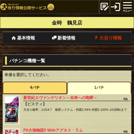
金時 鶴見店
基本情報
新着情報
大当り情報
パチンコ機種一覧
単価を選択してください。
4パチ
1パチ
新世紀エヴァンゲリオン～未来への咆哮～
8台
【ビスティ】
大当り確率：1/319.7 確変システム：特図1:59% 特図2:100% 163回転まで
PA大海物語5 Withアグネス・ラム
8台