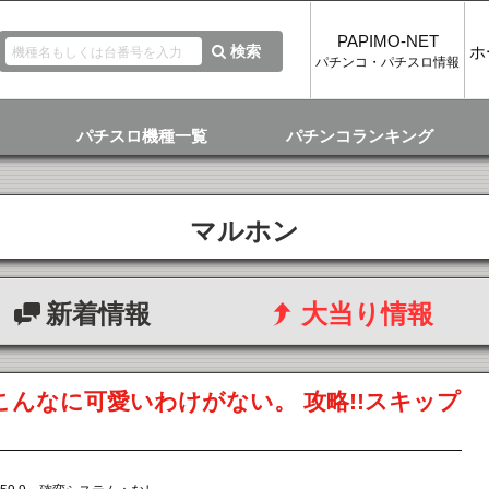
PAPIMO-NET
検索
ホ
パチンコ・パチスロ情報
パチスロ機種一覧
パチンコランキング
マルホン
新着情報
大当り情報
こんなに可愛いわけがない。 攻略!!スキップ