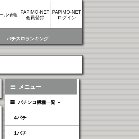
PAPIMO-NET
PAPIMO-NET
ール情報
会員登録
ログイン
パチスロランキング
メニュー
パチンコ機種一覧
4パチ
1パチ