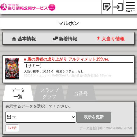
マルホン
基本情報
新着情報
大当り情報
e 盾の勇者の成り上がり アルティメット199ver.
【サミー】
大当り確率：1/199.0 確変システム：なし
©2019 アネコユサギ／KADOKAWA／盾の勇者の製作委員会 ©Sammy
データ
スランプ
台番号
一覧
グラフ
表示するデータを選択してください。
表示を更新
1パチ
データ更新日時：2026/08/07 20:50