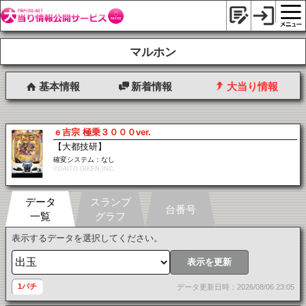
マルホン
基本情報
新着情報
大当り情報
ｅ吉宗 極乗３０００ver.
【大都技研】
確変システム：なし
©DAITO GIKEN,INC.
データ
スランプ
台番号
一覧
グラフ
表示するデータを選択してください。
表示を更新
1パチ
データ更新日時：2026/08/06 23:05