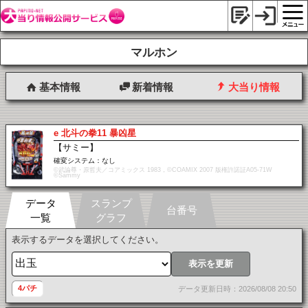
マルホン
基本情報
新着情報
大当り情報
e 北斗の拳11 暴凶星
【サミー】
確変システム：なし
©武論尊・原哲夫／コアミックス 1983，©COAMIX 2007 版権許諾証A05-71W
©Sammy
データ
スランプ
台番号
一覧
グラフ
表示するデータを選択してください。
表示を更新
4パチ
データ更新日時：2026/08/08 20:50