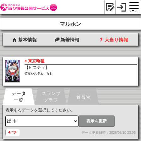
マルホン
基本情報
新着情報
大当り情報
e 東京喰種
【ビスティ】
確変システム：なし
データ
スランプ
台番号
一覧
グラフ
表示するデータを選択してください。
表示を更新
4パチ
データ更新日時：2026/08/10 23:05