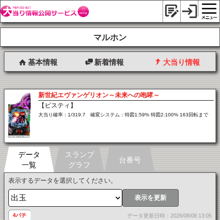
マルホン
基本情報
新着情報
大当り情報
新世紀エヴァンゲリオン～未来への咆哮～
【ビスティ】
大当り確率：1/319.7 確変システム：特図1:59% 特図2:100% 163回転まで
データ
スランプ
台番号
一覧
グラフ
表示するデータを選択してください。
表示を更新
4パチ
データ更新日時：2026/08/08 13:05