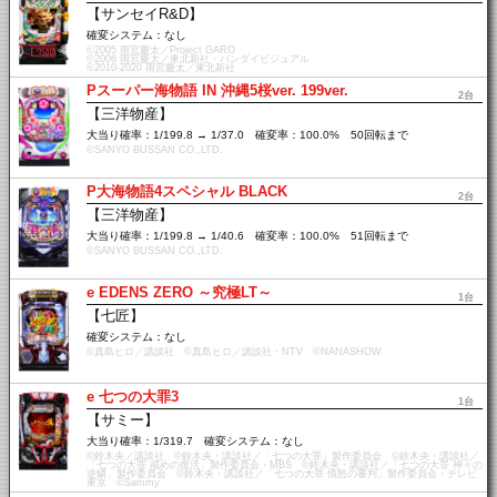
【サンセイR&D】
確変システム：なし
©2005 雨宮慶太／Project GARO
©2006 雨宮慶太／東北新社・バンダイビジュアル
©2010-2020 雨宮慶太／東北新社
Pスーパー海物語 IN 沖縄5桜ver. 199ver.
2台
【三洋物産】
大当り確率：1/199.8 → 1/37.0 確変率：100.0% 50回転まで
©SANYO BUSSAN CO.,LTD.
P大海物語4スペシャル BLACK
2台
【三洋物産】
大当り確率：1/199.8 → 1/40.6 確変率：100.0% 51回転まで
©SANYO BUSSAN CO.,LTD.
e EDENS ZERO ～究極LT～
1台
【七匠】
確変システム：なし
©真島ヒロ／講談社 ©真島ヒロ／講談社・NTV ©NANASHOW
e 七つの大罪3
1台
【サミー】
大当り確率：1/319.7 確変システム：なし
©鈴木央／講談社 ©鈴木央・講談社／「七つの大罪」製作委員会 ©鈴木央・講談社／
「七つの大罪 戒めの復活」製作委員会・MBS ©鈴木央・講談社／「七つの大罪 神々の
逆鱗」製作委員会 ©鈴木央・講談社／「七つの大罪 憤怒の審判」製作委員会・テレビ
東京 ©Sammy