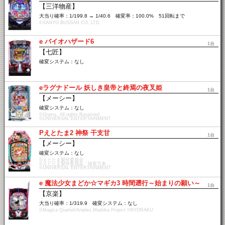
【三洋物産】
大当り確率：1/199.8 → 1/40.6 確変率：100.0% 51回転まで
©SANYO BUSSAN CO.,LTD.
e バイオハザード6
1台
【七匠】
確変システム：なし
eラグナドール 妖しき皇帝と終焉の夜叉姫
1台
【メーシー】
確変システム：なし
©Grams. All rights Reserved.
©UNIVERSAL ENTERTAINMENT
Pえとたま2 神祭 干支甘
1台
【メーシー】
確変システム：なし
©えとたま製作委員会
©えとたま製作委員会「猫客万来」
©UNIVERSAL ENTERTAINMENT
e 魔法少女まどか☆マギカ3 時間遡行～始まりの願い～
1台
【京楽】
大当り確率：1/319.9 確変システム：なし
©Magica Quartet/Aniplex,Madoka Project ©KYORAKU