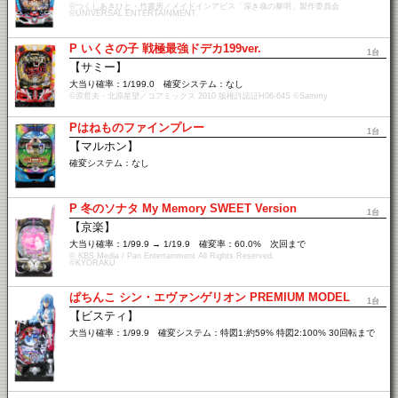
©つくしあきひと・竹書房／メイドインアビス「深き魂の黎明」製作委員会
©UNIVERSAL ENTERTAINMENT
P いくさの子 戦極最強ドデカ199ver.
1台
【サミー】
大当り確率：1/199.0 確変システム：なし
©原哲夫・北原星望／コアミックス 2010 版権許諾証H06-64S ©Sammy
Pはねものファインプレー
1台
【マルホン】
確変システム：なし
P 冬のソナタ My Memory SWEET Version
1台
【京楽】
大当り確率：1/99.9 → 1/19.9 確変率：60.0% 次回まで
© KBS Media / Pan Entertainment All Rights Reserved.
©KYORAKU
ぱちんこ シン・エヴァンゲリオン PREMIUM MODEL
1台
【ビスティ】
大当り確率：1/99.9 確変システム：特図1:約59% 特図2:100% 30回転まで