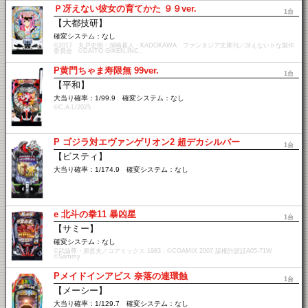
Ｐ冴えない彼女の育てかた ９９ver.
1台
【大都技研】
確変システム：なし
©2017 丸戸史明・深崎暮人・KADOKAWA ファンタジア文庫刊／冴えない♭な製作
委員会 ©DAITO GIKEN,INC.
P黄門ちゃま寿限無 99ver.
1台
【平和】
大当り確率：1/99.9 確変システム：なし
©C.A.L/2025
P ゴジラ対エヴァンゲリオン2 超デカシルバー
1台
【ビスティ】
大当り確率：1/174.9 確変システム：なし
e 北斗の拳11 暴凶星
1台
【サミー】
確変システム：なし
©武論尊・原哲夫／コアミックス 1983，©COAMIX 2007 版権許諾証A05-71W
©Sammy
Pメイドインアビス 奈落の連環蝕
1台
【メーシー】
大当り確率：1/129.7 確変システム：なし