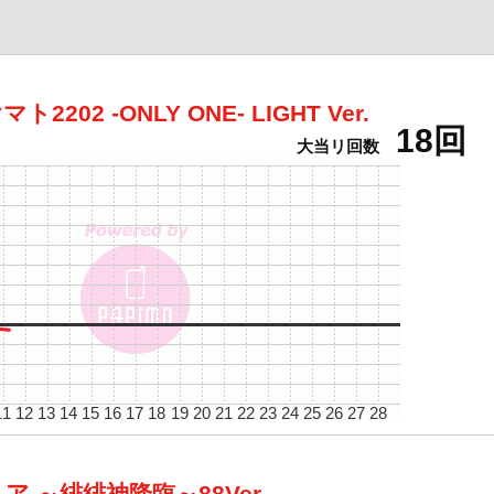
2202 -ONLY ONE- LIGHT Ver.
18回
大当リ回数