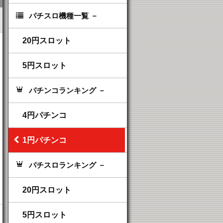
パチスロ機種一覧
20円スロット
5円スロット
パチンコランキング
4円パチンコ
1円パチンコ
パチスロランキング
20円スロット
5円スロット