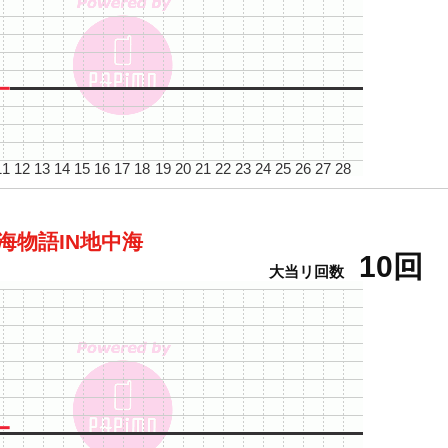
海物語IN地中海
10回
大当リ回数