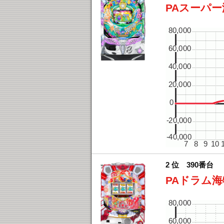
PAスーパー
2 位
390番台
PAドラム海物