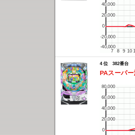
4 位
382番台
PAスーパー