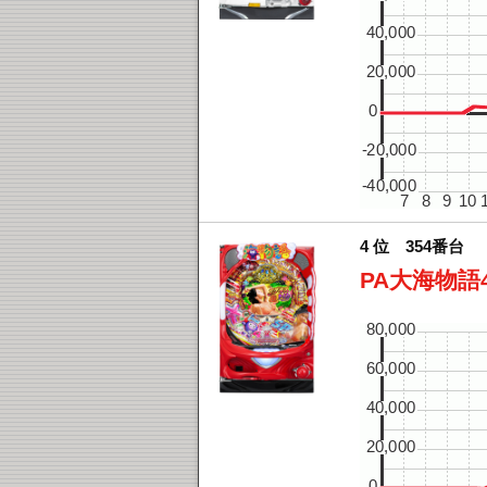
4 位
354番台
PA大海物語