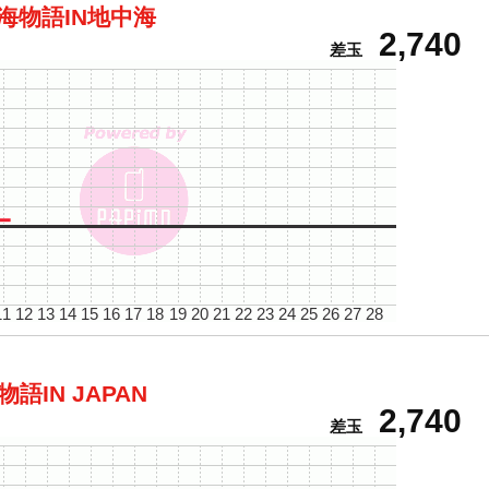
海物語IN地中海
2,740
差玉
語IN JAPAN
2,740
差玉