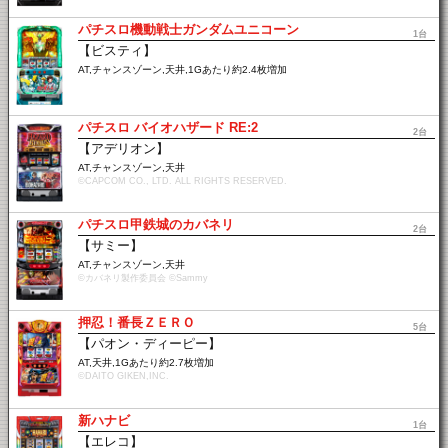
パチスロ機動戦士ガンダムユニコーン
1台
【ビスティ】
AT,チャンスゾーン,天井,1Gあたり約2.4枚増加
パチスロ バイオハザード RE:2
2台
【アデリオン】
AT,チャンスゾーン,天井
©CAPCOM CO., LTD. ALL RIGHTS RESERVED.
パチスロ甲鉄城のカバネリ
2台
【サミー】
AT,チャンスゾーン,天井
©カバネリ製作委員会 ©Sammy
押忍！番長ＺＥＲＯ
5台
【パオン・ディーピー】
AT,天井,1Gあたり約2.7枚増加
©DAITO GIKEN,INC.
新ハナビ
1台
【エレコ】